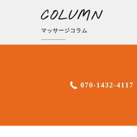
COLUMN
マッサージコラム
カテゴリ一
070-1432-4117